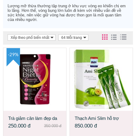
Lượng mỡ thừa thường tập trung ở khu vực vòng eo khiến chị em
lo lắng. Hơn thế, vòng bụng lớn luôn đi kèm với nhiều vấn đề về
sức khỏe, nên việc giữ vòng hai được thon gọn là mối quan tâm
của nhiều người.
Xếp theo phổ biến nhất
64 Mỗi trang
-29%
Trà giảm cân làm đẹp da
Thạch Ami Slim hỗ trợ
ban đêm Orihiro Night Diet
giảm cân nhanh chóng
250.000
đ
850.000
đ
350.000
đ
Tea Beauty Nhật Bản
hiệu quả nhất