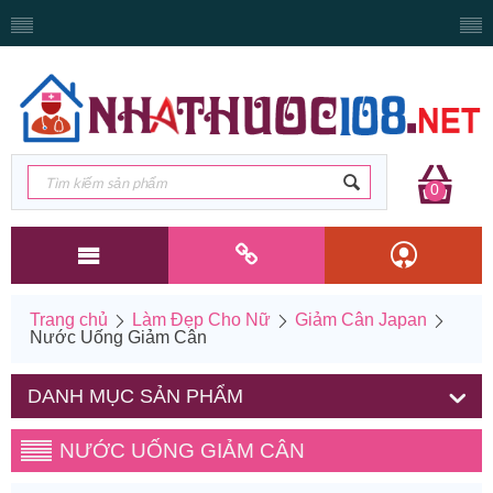
0
Trang chủ
Làm Đẹp Cho Nữ
Giảm Cân Japan
Nước Uống Giảm Cân
DANH MỤC SẢN PHẨM
NƯỚC UỐNG GIẢM CÂN