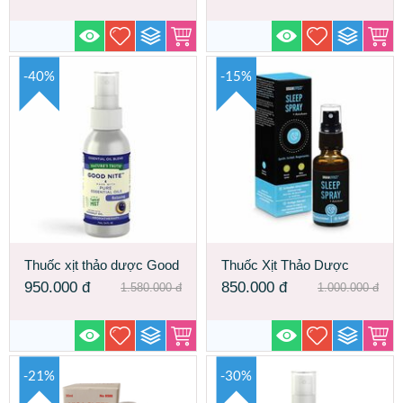
-40%
-15%
Thuốc xịt thảo dược Good
Thuốc Xịt Thảo Dược
Nite cho đêm thăng hoa -
Sleep Spray - Cho Một
950.000
đ
850.000
đ
1.580.000
đ
1.000.000
đ
Made In USA
Đêm Thăng Hoa
-21%
-30%