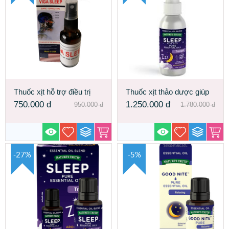
Thuốc xịt hỗ trợ điều trị
Thuốc xịt thảo dược giúp
mất ngủ Viga Sleep 30ml
ngủ sâu Sleep Essential
750.000
đ
1.250.000
đ
950.000
đ
1.780.000
đ
Oil Mist Made in USA
-27%
-5%