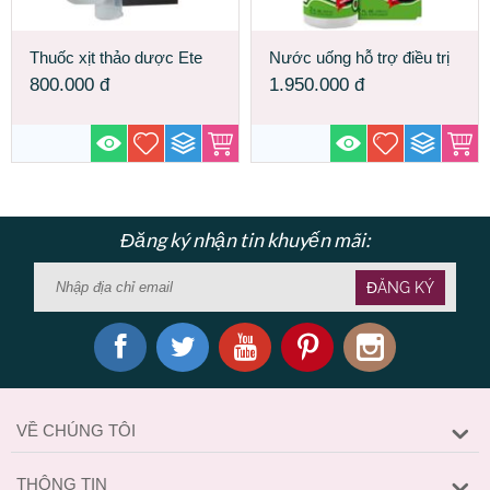
Thuốc xịt thảo dược Ete
Nước uống hỗ trợ điều trị
Nanoly Made in USA đêm
mất ngủ Liquid Melatonin
800.000
đ
1.950.000
đ
dài thăng hoa
10 mg Made In USA
Đăng ký nhận tin khuyến mãi:
ĐĂNG KÝ
VỀ CHÚNG TÔI
THÔNG TIN