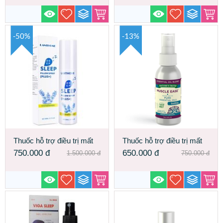
Sleep USA
USA
-50%
-13%
Thuốc hỗ trợ điều trị mất
Thuốc hỗ trợ điều trị mất
ngủ Lavender Sleep Spray
ngủ Muscle Ease USA
750.000
đ
650.000
đ
1.500.000
đ
750.000
đ
made in USA