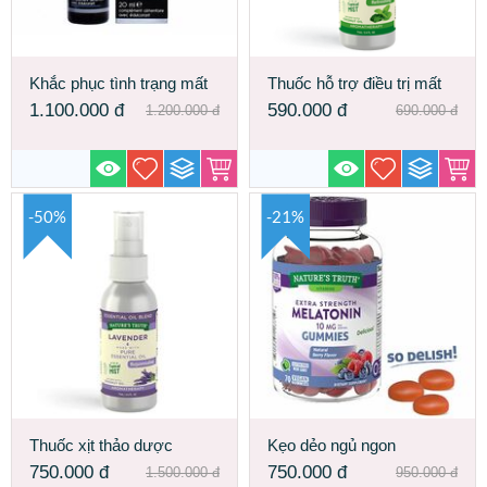
Khắc phục tình trạng mất
Thuốc hỗ trợ điều trị mất
ngủ, giấc ngủ đến chậm
ngủ giúp nàng Ngủ mê
1.100.000
đ
590.000
đ
1.200.000
đ
690.000
đ
Spray Melatonine
hơn - Sâu Hơn
Peppermint Chính hãng từ
USA
-50%
-21%
Thuốc xịt thảo dược
Kẹo dẻo ngủ ngon
Lavender cho giấc ngủ
Melatonin Gummies hỗ trợ
750.000
đ
750.000
đ
1.500.000
đ
950.000
đ
cực sâu - MADE IN USA
cải thiện chứng mất ngủ