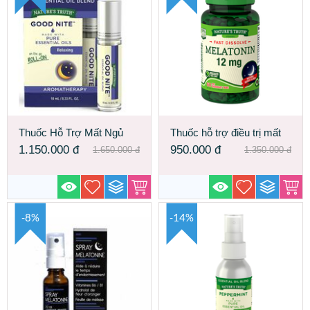
Thuốc Hỗ Trợ Mất Ngủ
Thuốc hỗ trợ điều trị mất
Bình Lăn Thoa Good Nite
ngủ dạng viên Melatonin
1.150.000
đ
950.000
đ
1.650.000
đ
1.350.000
đ
Essential Oil Roll-On
12 Mg
-8%
-14%