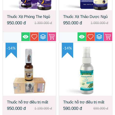
Thuốc Xịt Phòng The Ngủ
Thuốc Xịt Thảo Dược Ngủ
Ngon - Ngủ Say Pure
Ngon Giấc - Ngủ Sâu Pure
950.000
đ
950.000
đ
1.300.000
đ
1.000.000
đ
Sleep Essential Oil
Good Nite Essential Oil
-14%
-14%
Thuốc hỗ trợ điều trị mất
Thuốc hỗ trợ điều trị mất
ngủ giúp nàng Ngủ nhanh
ngủ giúp nàng Ngủ mê
950.000
đ
590.000
đ
1.100.000
đ
690.000
đ
hơn - Sâu Hơn Have
hơn - Sâu Hơn Eucalyptus