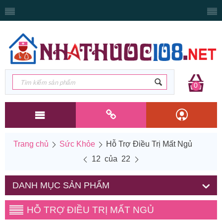
0
Trang chủ
Sức Khỏe
Hỗ Trợ Điều Trị Mất Ngủ
12
của
22
DANH MỤC SẢN PHẨM
HỖ TRỢ ĐIỀU TRỊ MẤT NGỦ