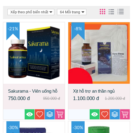
Xếp theo phổ biến nhất
64 Mỗi trang
-21%
-8%
Sakurama - Viên uống hỗ
Xịt hỗ trợ an thần ngủ
trợ điều trị mất ngủ và giúp
ngon Flora Sleep đem lại
750.000
đ
1.100.000
đ
950.000
đ
1.200.000
đ
ngủ ngon
cho bạn giấc ngủ sâu
-30%
-30%