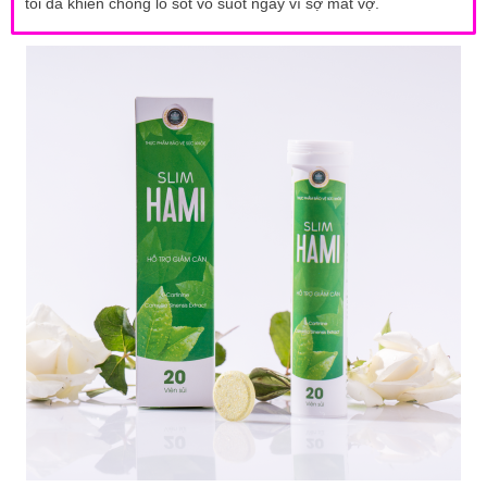
tôi đã khiến chồng lo sốt vó suốt ngày vì sợ mất vợ.