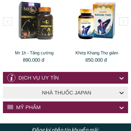
Mr 1h - Tăng cường
Khớp Khang Thọ giảm
sinh lý, kiểm soát xuất
đau nhức và phục hồi
890.000
đ
650.000
đ
tinh sớm hiệu quả
chức năng xương khớp
DỊCH VỤ UY TÍN
NHÀ THUỐC JAPAN
MỸ PHẨM
Đăng ký nhận tin khuyến mãi: