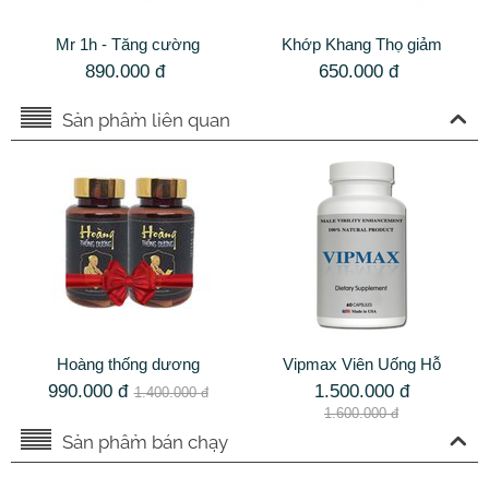
Mr 1h - Tăng cường
Khớp Khang Thọ giảm
sinh lý, kiểm soát xuất
đau nhức và phục hồi
890.000
đ
650.000
đ
tinh sớm hiệu quả
chức năng xương khớp
Sản phẩm liên quan
Hoàng thống dương
Vipmax Viên Uống Hỗ
Combo 2 hộp tăng
Trợ Làm Chậm Quá
990.000
đ
1.500.000
đ
1.400.000
đ
cường sinh lý nam
Trình Mãn Dục Nam
1.600.000
đ
Sản phẩm bán chạy