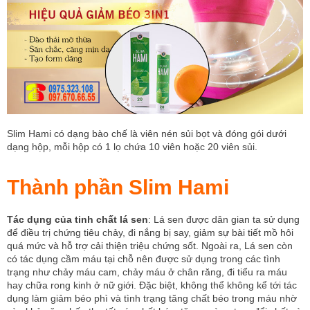
Slim Hami có dạng bào chế là viên nén sủi bọt và đóng gói dưới
dạng hộp, mỗi hộp có 1 lọ chứa 10 viên hoặc 20 viên sủi.
Thành phần Slim Hami
Tác dụng của tinh chất lá sen
: Lá sen được dân gian ta sử dụng
để điều trị chứng tiêu chảy, đi nắng bị say, giảm sự bài tiết mồ hôi
quá mức và hỗ trợ cải thiện triệu chứng sốt. Ngoài ra, Lá sen còn
có tác dụng cầm máu tại chỗ nên được sử dụng trong các tình
trạng như chảy máu cam, chảy máu ở chân răng, đi tiểu ra máu
hay chữa rong kinh ở nữ giới. Đặc biệt, không thể không kể tới tác
dụng làm giảm béo phì và tình trạng tăng chất béo trong máu nhờ