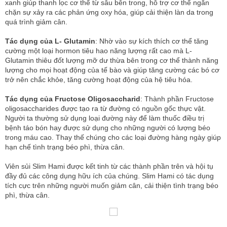
xanh giúp thanh lọc cơ thể từ sâu bên trong, hỗ trợ cơ thể ngăn
chặn sự xảy ra các phản ứng oxy hóa, giúp cải thiện làn da trong
quá trình giảm cân.
Tác dụng của L- Glutamin
: Nhờ vào sự kích thích cơ thể tăng
cường một loại hormon tiêu hao năng lượng rất cao mà L-
Glutamin thiêu đốt lượng mỡ dư thừa bên trong cơ thể thành năng
lượng cho mọi hoạt động của tế bào và giúp tăng cường các bó cơ
trở nên chắc khỏe, tăng cường hoạt động của hệ tiêu hóa.
Tác dụng của Fructose Oligosaccharid
: Thành phần Fructose
oligosaccharides được tạo ra từ đường có nguồn gốc thực vật.
Người ta thường sử dụng loại đường này để làm thuốc điều trị
bệnh táo bón hay được sử dụng cho những người có lượng béo
trong máu cao. Thay thế chúng cho các loại đường hàng ngày giúp
hạn chế tình trạng béo phì, thừa cân.
Viên sủi Slim Hami được kết tinh từ các thành phần trên và hội tụ
đầy đủ các công dụng hữu ích của chúng. Slim Hami có tác dụng
tích cực trên những người muốn giảm cân, cải thiện tình trạng béo
phì, thừa cân.