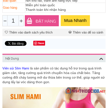
Bảo quản
Nơi khô ráo, tránh ánh nắng trực tiếp
Miễn phí toàn quốc
Giao hàng
Thanh toán khi nhận hàng
−
+
Mua Nhanh
ĐẶT HÀNG
Thêm vào danh sách yêu thích
Thêm vào để so sánh
Save
Nội Dung
là sản phẩm có tác dụng hỗ trợ trong quá trình
Viên sủi Slim Hami
giảm cân, tăng cường quá trình chuyển hóa của chất béo. Tăng
cường đốt cháy lượng mỡ dư thừa bên trong cơ thể, giúp người sử
dụng lấy lại vóc dáng thon gọn.