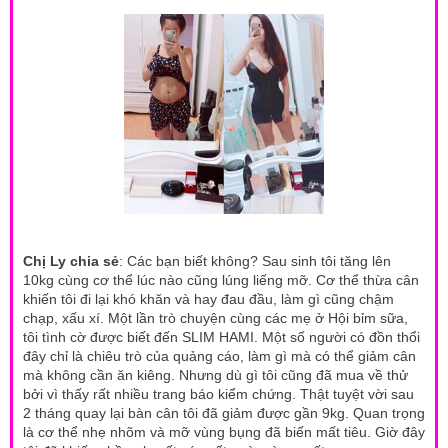
Chị Ly chia sẻ
: Các bạn biết không? Sau sinh tôi tăng lên
10kg cùng cơ thể lúc nào cũng lúng liếng mỡ. Cơ thể thừa cân
khiến tôi đi lại khó khăn và hay đau đầu, làm gì cũng chậm
chạp, xấu xí. Một lần trò chuyện cùng các mẹ ở Hội bỉm sữa,
tôi tình cờ được biết đến SLIM HAMI. Một số người có đồn thổi
đây chỉ là chiêu trò của quảng cáo, làm gì mà có thể giảm cân
mà không cần ăn kiêng. Nhưng dù gì tôi cũng đã mua về thử
bởi vì thấy rất nhiều trang báo kiểm chứng. Thật tuyệt vời sau
2 tháng quay lại bàn cân tôi đã giảm được gần 9kg. Quan trọng
là cơ thể nhẹ nhõm và mỡ vùng bụng đã biến mất tiêu. Giờ đây