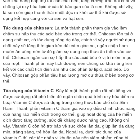
vào khả năng hấp thụ tốt các chất béo, tăng cường trao đổi chất và
chống lại oxy hóa lipid ở các tế bào gan của lá sen. Không chỉ vậy,
lá sen còn giúp thanh thải nhiệt độc ra khỏi cơ thể khi được sử
dụng kết hợp cùng với củ sen và hạt sen.
Tác dụng của chitosan
: Là một thành phần tham gia vào làm
chậm sự hấp thu các acid béo vào trong cơ thể. Chitosan tồn tại ở
dạng chất xơ, có tác dụng rỗng dạ dày, chính vì vậy người sử dụng
chất này sẽ tăng thời gian kéo dài cảm giác no, ngăn chặn ham
muốn ăn uống nên từ đó giảm sự dung nạp thức ăn thêm vào cơ
thể. Chitosan ngăn cản sự hấp thu các acid béo ở vị trí niêm mạc
của ruột. Thành phần này tích dương nên chúng có khả năng liên
kết với các chất tích điện âm như các phân tử lipid, acid béo. Do
vậy, Chitosan góp phần tiêu hao lượng mỡ dư thừa ở bên trong cơ
thể.
Tác dụng của Vitamin C
: Đây là một thành phần rất nổi tiếng và
được sử dụng rất phổ biến để ngăn chặn quá trình oxy hóa diễn ra.
Loại Vitamin C được sử dụng trong công thức bào chế của Slim
Hami Thành phần vitamin C tham gia vào sự điều chỉnh chức năng
của hàng rào miễn dịch trong cơ thể, giúp hoạt động của hệ miễn
dịch được tăng cường, sức đề kháng được nâng cao. Không chỉ
vậy, Vitamin C còn hỗ trợ bảo vệ sức khỏe làn da, giúp làn da căng
mịn, trắng sáng, trẻ hóa làn da. Ngoài ra, dưới tác dụng của
vitamin C thì các tác nhân vi khuẩn gây nên viêm nhiễm cũng bị