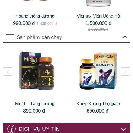
Hoàng thống dương
Vipmax Viên Uống Hỗ
Combo 2 hộp tăng
Trợ Làm Chậm Quá
990.000
đ
1.500.000
đ
1.400.000
đ
cường sinh lý nam
Trình Mãn Dục Nam
1.600.000
đ
Sản phẩm bán chạy
Mr 1h - Tăng cường
Khớp Khang Thọ giảm
sinh lý, kiểm soát xuất
đau nhức và phục hồi
890.000
đ
650.000
đ
tinh sớm hiệu quả
chức năng xương khớp
DỊCH VỤ UY TÍN