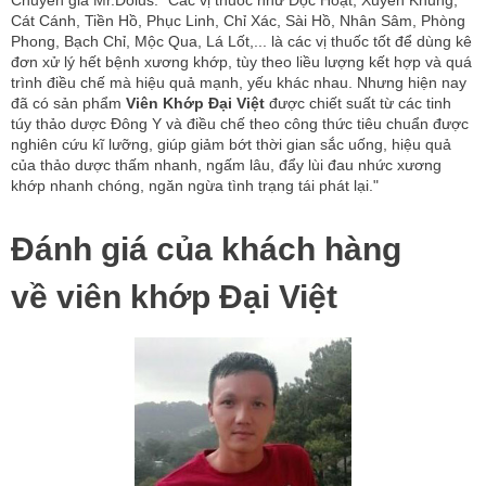
Chuyên gia Mr.Doius: "Các vị thuốc như Độc Hoạt, Xuyên Khung,
Cát Cánh, Tiền Hồ, Phục Linh, Chỉ Xác, Sài Hồ, Nhân Sâm, Phòng
Phong, Bạch Chỉ, Mộc Qua, Lá Lốt,... là các vị thuốc tốt để dùng kê
đơn xử lý hết bệnh xương khớp, tùy theo liều lượng kết hợp và quá
trình điều chế mà hiệu quả mạnh, yếu khác nhau. Nhưng hiện nay
đã có sản phẩm
Viên Khớp Đại Việt
được chiết suất từ các tinh
túy thảo dược Đông Y và điều chế theo công thức tiêu chuẩn được
nghiên cứu kĩ lưỡng, giúp giảm bớt thời gian sắc uống, hiệu quả
của thảo dược thấm nhanh, ngấm lâu, đẩy lùi đau nhức xương
khớp nhanh chóng, ngăn ngừa tình trạng tái phát lại."
Đánh giá của khách hàng
về viên khớp Đại Việt