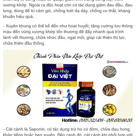
xương khớp. Ngoài ra độc hoạt còn có tác dụng giảm đau đầu, đau
lưng, dùng để trị cảm gió, chống loét dạ dày, chống co thắt, kháng
khuẩn hiệu quả.
- Xuyên khung có thể kể đến như hoạt huyết, tăng cường lưu thông
máu đến vùng xương khớp tổn thương để đẩy nhanh quá trình
lành vết thương, chữa nhức đầu, ngạt mũi, giúp cải thiện thị lực,
chữa thiên đầu thống.
- Cát cánh là Saponin, có tác dụng trừ ho có đờm, chữa đau họng,
khản tiếng hoặc hen suyên. Bên cạnh đó, cát cánh khi phối hợp với