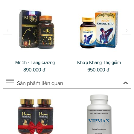
Mr 1h - Tăng cường
Khớp Khang Thọ giảm
sinh lý, kiểm soát xuất
đau nhức và phục hồi
890.000
đ
650.000
đ
tinh sớm hiệu quả
chức năng xương khớp
Sản phẩm liên quan